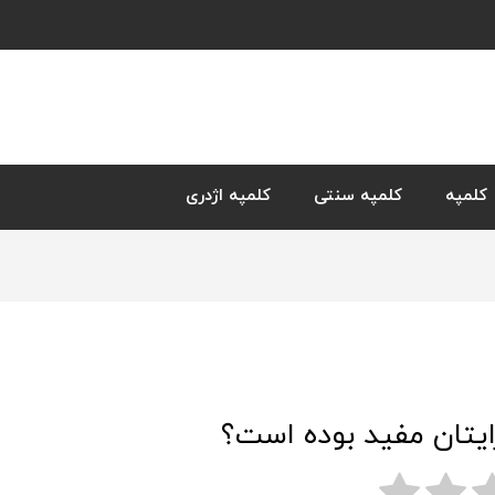
کلمپه
کلمپه سنتی
کلمپه اژدری
ایتان مفید بوده است؟