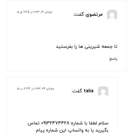
جولای ۱۳, ۲۰۲۲ در ۷:۴۵ ق.ظ
مرتضوی
گفت:
تا جمعه شیرینی ها را بفرستید
پاسخ
جولای ۲۴, ۲۰۲۲ در ۳:۴۴ ب.ظ
talia
گفت:
سلام لطفا با شماره 09132474428 تماس
بگیرید یا به واتساپ این شماره پیام