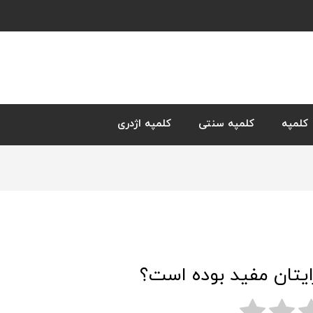
کلمپه
کلمپه سنتی
کلمپه اژدری
ایتان مفید بوده است؟